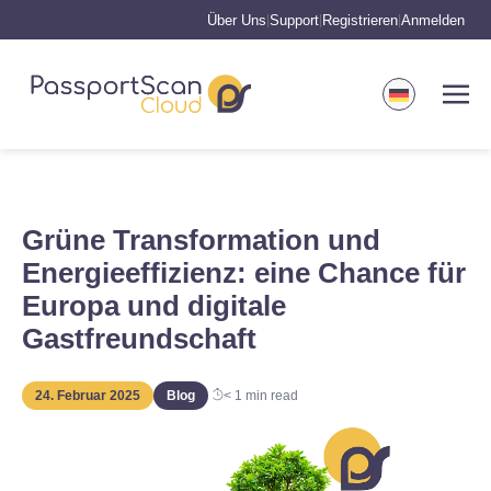
Über Uns
Support
Registrieren
Anmelden
|
|
|
Grüne Transformation und
Energieeffizienz: eine Chance für
Europa und digitale
Gastfreundschaft
24. Februar 2025
Blog
< 1
min read