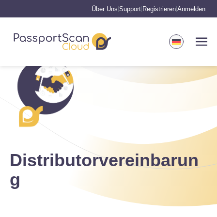
Über Uns
Support
Registrieren
Anmelden
|
|
|
Distributorvereinbarun
g