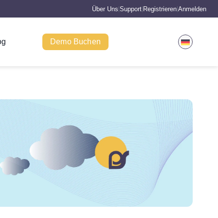
Über Uns
Support
Registrieren
Anmelden
|
|
|
og
Demo Buchen