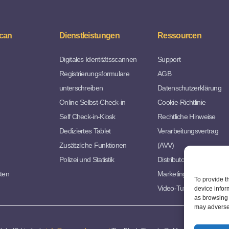
can
Dienstleistungen
Ressourcen
Digitales Identitätsscannen
Support
Registrierungsformulare
AGB
unterschreiben
Datenschutzerklärung
Online Selbst-Check-in
Cookie-Richtlinie
Self Check-in-Kiosk
Rechtliche Hinweise
Dediziertes Tablet
Verarbeitungsvertrag
Zusätzliche Funktionen
(AVV)
Polizei und Statistik
Distributorvereinbarung
sten
Marketing Ressourcen
To provide t
Video-Tutorials
device infor
as browsing 
may adversel