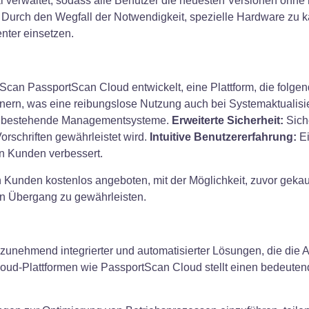
 verwaltet, sodass alle Benutzer die neuesten Versionen ohne 
Durch den Wegfall der Notwendigkeit, spezielle Hardware zu 
nter einsetzen.
can PassportScan Cloud entwickelt, eine Plattform, die folgend
nnern, was eine reibungslose Nutzung auch bei Systemaktualisi
 in bestehende Managementsysteme.
Erweiterte Sicherheit:
Sich
orschriften gewährleistet wird.
Intuitive Benutzererfahrung:
Ei
den Kunden verbessert.
 Kunden kostenlos angeboten, mit der Möglichkeit, zuvor geka
n Übergang zu gewährleisten.
zunehmend integrierter und automatisierter Lösungen, die die 
loud-Plattformen wie PassportScan Cloud stellt einen bedeutende