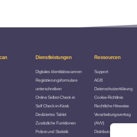
can
Dienstleistungen
Ressourcen
Digitales Identitätsscannen
Support
Registrierungsformulare
AGB
unterschreiben
Datenschutzerklärung
Online Selbst-Check-in
Cookie-Richtlinie
Self Check-in-Kiosk
Rechtliche Hinweise
Dediziertes Tablet
Verarbeitungsvertrag
Zusätzliche Funktionen
(AVV)
Polizei und Statistik
Distributorvereinbarung