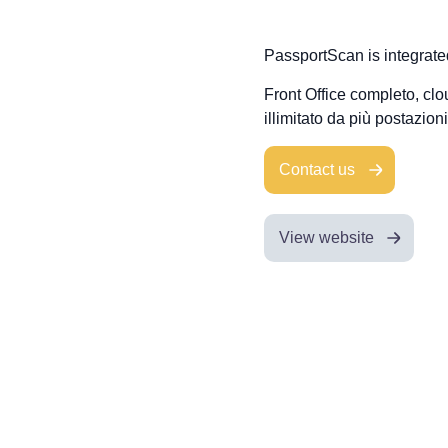
PassportScan is integrat
Front Office completo, cl
illimitato da più postazion
Contact us
View website