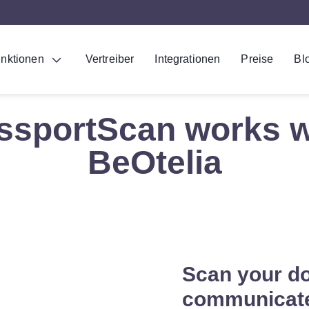
nktionen
Vertreiber
Integrationen
Preise
Bl
ssportScan works w
BeOtelia
Scan your d
communicate