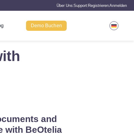
Über Uns
Support
Registrieren
Anmelden
|
|
|
og
Demo Buchen
ith
ocuments and
 with BeOtelia