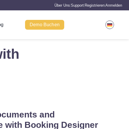
Über Uns
Support
Registrieren
Anmelden
|
|
|
og
Demo Buchen
ith
ocuments and
 with Booking Designer