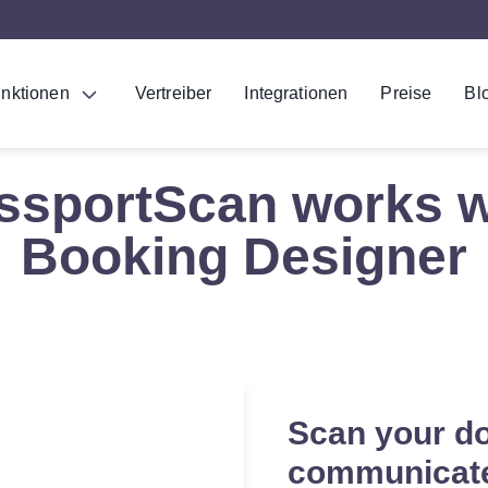
nktionen
Vertreiber
Integrationen
Preise
Bl
ssportScan works w
Booking Designer
Scan your d
communicate