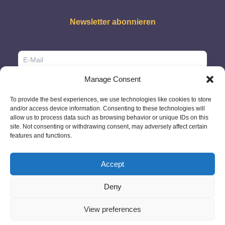
Newsletter abonnieren
Manage Consent
To provide the best experiences, we use technologies like cookies to store
and/or access device information. Consenting to these technologies will
allow us to process data such as browsing behavior or unique IDs on this
site. Not consenting or withdrawing consent, may adversely affect certain
features and functions.
Accept
Deny
© 2026 - GlobeID Limited -
info@passportscan.net
The Black Church,
St. Mary's Place, Dublin 7 - Ireland
View preferences