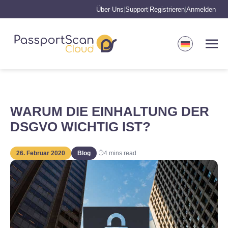
Über Uns
Support
Registrieren
Anmelden
|
|
|
WARUM DIE EINHALTUNG DER
DSGVO WICHTIG IST?
26. Februar 2020
Blog
4
mins read