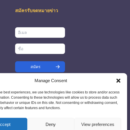
สมัครรับจดหมายข่าว
ว
Manage Consent
ด
he best experiences, we use technologies like cookies to store and/or access
mation. Consenting to these technologies will allow us to process data such
behavior or unique IDs on this site. Not consenting or withdrawing consent,
y affect certain features and functions.
7 - Ireland
ccept
Deny
View preferences