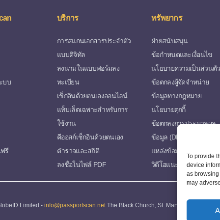
can
บริการ
ทรัพยากร
การสแกนเอกสารประจำตัว
ฝ่ายสนับสนุน
แบบดิจิทัล
ข้อกำหนดและเงื่อนไข
ลงนามในแบบฟอร์มลง
นโยบายความเป็นส่วนตั
ระบบ
ทะเบียน
ข้อตกลงผู้จัดจำหน่าย
เช็กอินด้วยตนเองออนไลน์
ข้อมูลทางกฎหมาย
แท็บเล็ตเฉพาะสำหรับการ
นโยบายคุกกี้
ใช้งาน
ข้อตกลงการประมวลผล
คีออสก์เช็กอินด้วยตนเอง
ข้อมูล (DPA)
ฟรี
ตำรวจและสถิติ
แหล่งข้อมูลทางการตลา
To provide t
ลงชื่อในไฟล์ PDF
วิดีโอแนะนำการใช้งาน
device infor
as browsing 
may adversel
lobeID Limited -
info@passportscan.net
The Black Church, St. Mary's Place, Dublin 
A