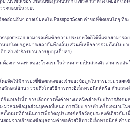
โปรเซสเซอร์ เพื่อลบข้อมูลที่บันทึกในช่วงเวลาหนึ่งโดยอัตโนมัติ 
ตรวจสอบเป็นระยะ
เอียดอ่อนอื่นๆ อาจเข้มลงใน PassportScan คำขอที่ชัดเจนใดๆ ที
น PassportScan สามารถเพิ่มข้อความประเภทใดก็ได้ที่แขกสามารถย
ำหนดโดยกฎหมาย/สถาบันท้องถิ่น) ส่วนที่เหลืออาจรวมถึงนโยบายป
ิต ค่าเช่าจักรยาน การสูบบุหรี่ ฯลฯ)
วามต้องการเฉพาะของโรงแรมในด้านความเป็นส่วนตัว สามารถอั
ดยจัดให้มีการบ่งชี้ข้อตกลงของเจ้าของข้อมูลในการประมวลผลข้อม
นลายลักษณ์อักษร รวมถึงโดยวิธีการทางอิเล็กทรอนิกส์หรือ คำแถลง
ไซต์อินเทอร์เน็ต การเลือกการตั้งค่าทางเทคนิคสำหรับบริการสังค
ะมวลผลข้อมูลส่วนบุคคลที่เสนอ การเงียบ การทำเครื่องหมายในช่อ
หมดที่ดำเนินการเพื่อวัตถุประสงค์หรือวัตถุประสงค์เดียวกัน เ
นยอมจากเจ้าของข้อมูลตามคำขอด้วยวิธีทางอิเล็กทรอนิกส์ คำขอน