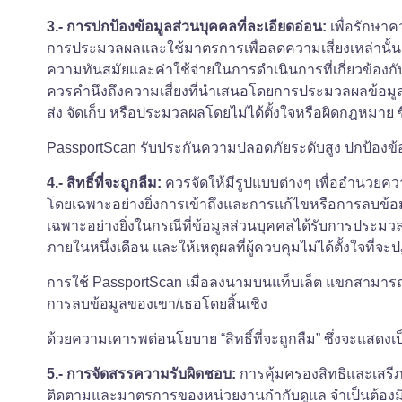
3.- การปกป้องข้อมูลส่วนบุคคลที่ละเอียดอ่อน:
เพื่อรักษา
การประมวลผลและใช้มาตรการเพื่อลดความเสี่ยงเหล่านั้น
ความทันสมัยและค่าใช้จ่ายในการดำเนินการที่เกี่ยวข้อง
ควรคำนึงถึงความเสี่ยงที่นำเสนอโดยการประมวลผลข้อมูลส
ส่ง จัดเก็บ หรือประมวลผลโดยไม่ได้ตั้งใจหรือผิดกฎหมาย ซ
PassportScan รับประกันความปลอดภัยระดับสูง ปกป้องข้อมูล
4.- สิทธิ์ที่จะถูกลืม:
ควรจัดให้มีรูปแบบต่างๆ เพื่ออำนวยคว
โดยเฉพาะอย่างยิ่งการเข้าถึงและการแก้ไขหรือการลบข้อม
เฉพาะอย่างยิ่งในกรณีที่ข้อมูลส่วนบุคคลได้รับการประมวล
ภายในหนึ่งเดือน และให้เหตุผลที่ผู้ควบคุมไม่ได้ตั้งใจที่จ
การใช้ PassportScan เมื่อลงนามบนแท็บเล็ต แขกสามารถเ
การลบข้อมูลของเขา/เธอโดยสิ้นเชิง
ด้วยความเคารพต่อนโยบาย “สิทธิ์ที่จะถูกลืม” ซึ่งจะแส
5.- การจัดสรรความรับผิดชอบ:
การคุ้มครองสิทธิและเสรี
ติดตามและมาตรการของหน่วยงานกำกับดูแล จำเป็นต้องมีกา