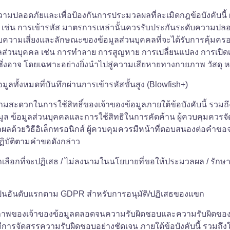
ความปลอดภัยและเพื่อป้องกันการประมวลผลที่ละเมิดกฎข้อบังคับนี้ ผ
 เช่น การเข้ารหัส มาตรการเหล่านั้นควรรับประกันระดับความปล
กับความเสี่ยงและลักษณะของข้อมูลส่วนบุคคลที่จะได้รับการคุ้ม
่วนบุคคล เช่น การทำลาย การสูญหาย การเปลี่ยนแปลง การเปิดเผย
ึ่งอาจ โดยเฉพาะอย่างยิ่งนำไปสู่ความเสียหายทางกายภาพ วัสดุ หรื
ทั้งหมดที่บันทึกผ่านการเข้ารหัสขั้นสูง (Blowfish+)
ามสะดวกในการใช้สิทธิ์ของเจ้าของข้อมูลภายใต้ข้อบังคับนี้ รวม
ูล ข้อมูลส่วนบุคคลและการใช้สิทธิในการคัดค้าน ผู้ควบคุมควรจั
ผลด้วยวิธีอิเล็กทรอนิกส์ ผู้ควบคุมควรมีหน้าที่ตอบสนองต่อคำขอจ
ะปฏิบัติตามคำขอดังกล่าว
ลือกที่จะปฏิเสธ / ไม่ลงนามในนโยบายที่ขอให้ประมวลผล / รักษ
ดงเป็นอันดับแรกตาม GDPR สำหรับการอนุมัติ/ปฏิเสธของแขก
ภาพของเจ้าของข้อมูลตลอดจนความรับผิดชอบและความรับผิดของผู้
รจัดสรรความรับผิดชอบอย่างชัดเจน ภายใต้ข้อบังคับนี้ รวมถึง