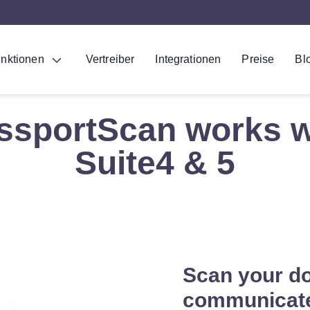
nktionen
Vertreiber
Integrationen
Preise
Bl
ssportScan works w
Suite4 & 5
Scan your d
communicate 