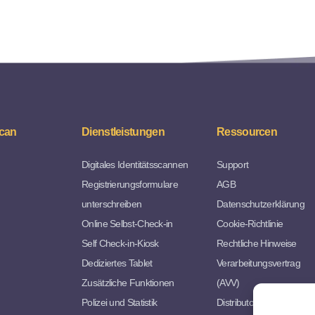
can
Dienstleistungen
Ressourcen
Digitales Identitätsscannen
Support
Registrierungsformulare
AGB
unterschreiben
Datenschutzerklärung
Online Selbst-Check-in
Cookie-Richtlinie
Self Check-in-Kiosk
Rechtliche Hinweise
Dediziertes Tablet
Verarbeitungsvertrag
Zusätzliche Funktionen
(AVV)
Polizei und Statistik
Distributorvereinbarung