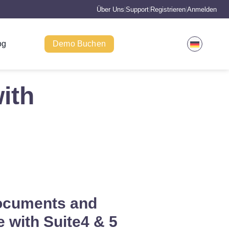
Über Uns
Support
Registrieren
Anmelden
|
|
|
og
Demo Buchen
ith
ocuments and
with Suite4 & 5