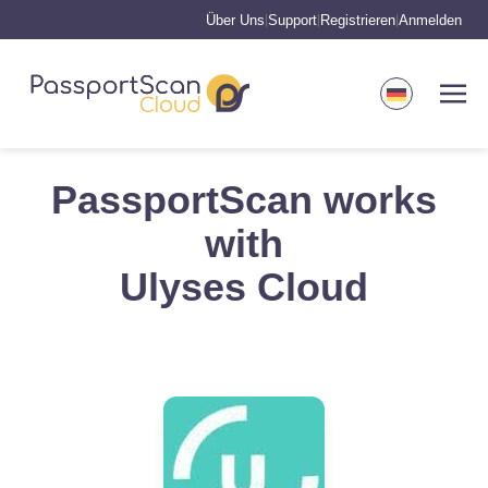
Über Uns
Support
Registrieren
Anmelden
|
|
|
PassportScan works
with
Ulyses Cloud