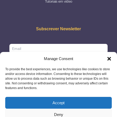
Tutoriais em vídeo
Subscrever Newsletter
Manage Consent
To provide the best experiences, we use technologies like cookies to store
and/or access device information. Consenting to these technologies will
allow us to process data such as browsing behavior or unique IDs on this
site. Not consenting or withdrawing consent, may adversely affect certain
features and functions.
Accept
Deny
© 2026 - GlobeID Limited -
info@passportscan.net
The Black Church,