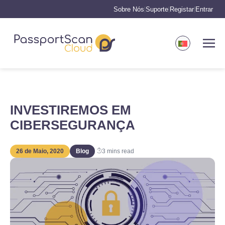
Sobre Nós
Suporte
Registar
Entrar
|
|
|
INVESTIREMOS EM
CIBERSEGURANÇA
26 de Maio, 2020
Blog
3
mins read