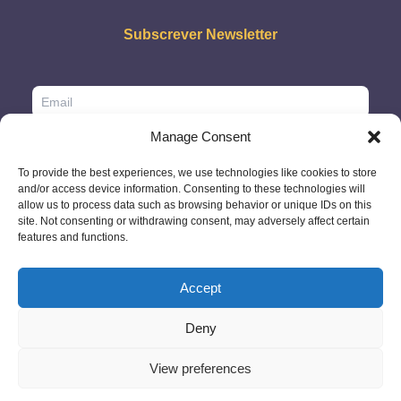
Subscrever Newsletter
Manage Consent
To provide the best experiences, we use technologies like cookies to store
and/or access device information. Consenting to these technologies will
allow us to process data such as browsing behavior or unique IDs on this
site. Not consenting or withdrawing consent, may adversely affect certain
features and functions.
Accept
Deny
© 2026 - GlobeID Limited -
info@passportscan.net
The Black Church,
St. Mary's Place, Dublin 7 - Ireland
View preferences