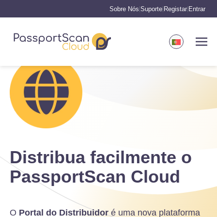
Sobre Nós
Suporte
Registar
Entrar
|
|
|
Distribua facilmente o
PassportScan Cloud
O
Portal do Distribuidor
é uma nova plataforma