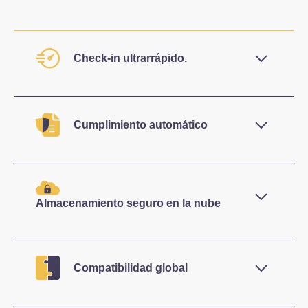
Check-in ultrarrápido.
Complete el registro de huéspedes en
segundos, sin teclear manualmente, sin
Cumplimiento automático
escáneres físicos y sin cambiar entre múltiples
pantallas.
Cumpla instantáneamente con los requisitos de
reporte de datos a la policía y del RGPD.
Almacenamiento seguro en la nube
Cifrados, con sello de tiempo y accesibles solo
para el personal autorizado.
Compatibilidad global
Funciona con todos los pasaportes, documentos