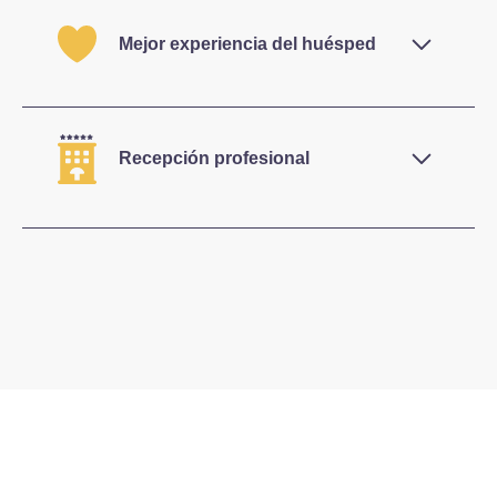
de identidad y nuevos estándares de identidad
Mejor experiencia del huésped
digital.
Reduce las colas y ofrece una llegada moderna
y sin contacto.
Recepción profesional
Mejora la imagen de tu marca con procesos
digitales fluidos.