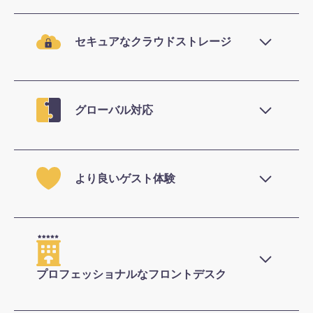
警察報告とGDPRデータ要件を即座に満たしま
す。
セキュアなクラウドストレージ
暗号化・タイムスタンプ付き、権限者のみアク
セス可能。
グローバル対応
あらゆるパスポート・IDおよび新しいデジタル
ID規格に対応。
より良いゲスト体験
行列を減らし、モダンでコンタクトレスな到着
体験を提供。
プロフェッショナルなフロントデスク
シームレスなデジタルプロセスでブランドイメ