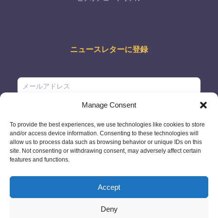
ニュースレターに登録
Manage Consent
To provide the best experiences, we use technologies like cookies to store
and/or access device information. Consenting to these technologies will
allow us to process data such as browsing behavior or unique IDs on this
site. Not consenting or withdrawing consent, may adversely affect certain
features and functions.
Accept
Deny
© 2026 - GlobeID Limited -
info@passportscan.net
The Black Church,