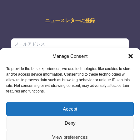
ニュースレターに登録
Manage Consent
To provide the best experiences, we use technologies like cookies to store
and/or access device information. Consenting to these technologies will
allow us to process data such as browsing behavior or unique IDs on this
site. Not consenting or withdrawing consent, may adversely affect certain
features and functions.
Accept
Deny
© 2026 - GlobeID Limited -
info@passportscan.net
The Black Church,
St. Mary's Place, Dublin 7 - Ireland
View preferences