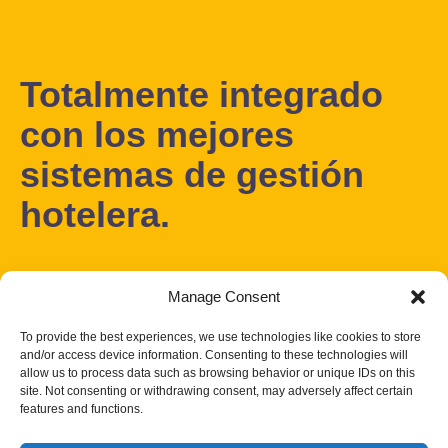
Totalmente integrado
con los mejores
sistemas de gestión
hotelera.
¡Experimenta la conveniencia y seguridad de las
Manage Consent
soluciones de PassportScan Cloud! ¡Regístrate
To provide the best experiences, we use technologies like cookies to store
hoy mismo para obtener una prueba gratuita!
and/or access device information. Consenting to these technologies will
allow us to process data such as browsing behavior or unique IDs on this
site. Not consenting or withdrawing consent, may adversely affect certain
features and functions.
Solicitar Demo