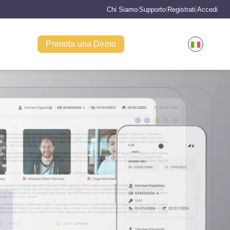
Chi Siamo
Supporto
Registrati
Accedi
|
|
|
Prenota una Demo