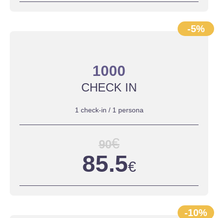
-5%
1000
CHECK IN
1 check-in / 1 persona
€
90
85.5
€
-10%