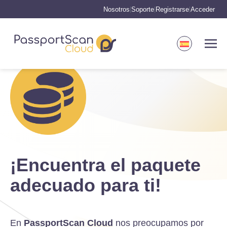
Nosotros
Soporte
Registrarse
Acceder
|
|
|
¡Encuentra el paquete
adecuado para ti!
En
PassportScan Cloud
nos preocupamos por