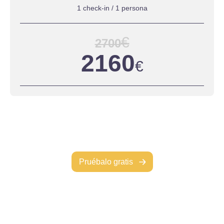
1 check-in / 1 persona
€
2700
2160
€
Pruébalo gratis