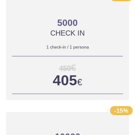
5000
CHECK IN
1 check-in / 1 persona
€
450
405
€
-15%