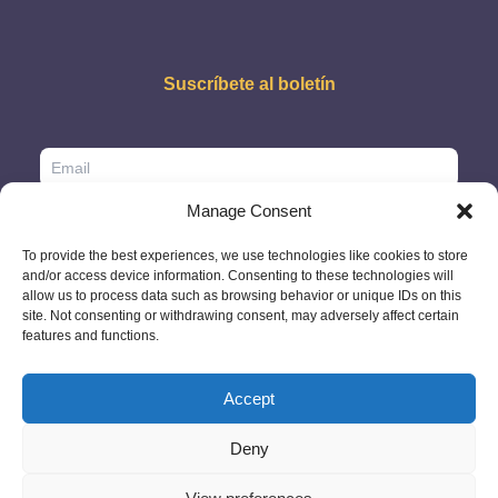
Suscríbete al boletín
Manage Consent
To provide the best experiences, we use technologies like cookies to store
and/or access device information. Consenting to these technologies will
allow us to process data such as browsing behavior or unique IDs on this
site. Not consenting or withdrawing consent, may adversely affect certain
features and functions.
Accept
Deny
© 2026 - GlobeID Limited -
info@passportscan.net
The Black Church,
St. Mary's Place, Dublin 7 - Ireland