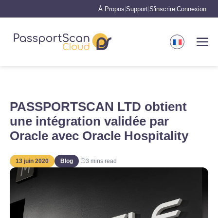
À Propos
Support
S'inscrire
Connexion
|
|
|
PASSPORTSCAN LTD obtient
une intégration validée par
Oracle avec Oracle Hospitality
13 juin 2020
Blog
3
mins read