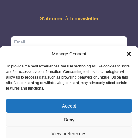
S'abonner à la newsletter
Manage Consent
To provide the best experiences, we use technologies like cookies to store
and/or access device information. Consenting to these technologies will
allow us to process data such as browsing behavior or unique IDs on this
site. Not consenting or withdrawing consent, may adversely affect certain
features and functions.
Accept
Deny
© 2026 - GlobeID Limited -
info@passportscan.net
The Black Church,
St. Mary's Place, Dublin 7 - Ireland
View preferences