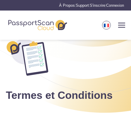
À Propos
Support
S'inscrire
Connexion
|
|
|
Termes et Conditions