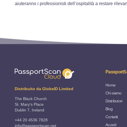
aiuteranno i professionisti dell’ospitalità a restare rile
PassportS
Home
Distribuito da GlobeID Limited
Chi siamo
The Black Church
Distributori
St. Mary's Place
Blog
Dublin 7, Ireland
Contatti
+44 20 4536 7828
Accedi
info@passportscan.net