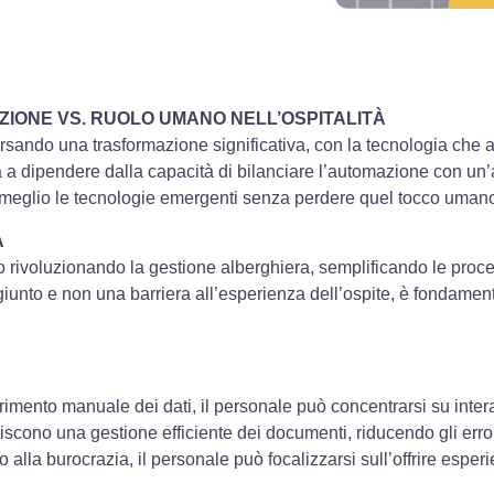
IONE VS. RUOLO UMANO NELL’OSPITALITÀ
raversando una trasformazione significativa, con la tecnologia ch
nua a dipendere dalla capacità di bilanciare l’automazione con un
al meglio le tecnologie emergenti senza perdere quel tocco uman
À
 rivoluzionando la gestione alberghiera, semplificando le proced
iunto e non una barriera all’esperienza dell’ospite, è fondamental
imento manuale dei dati, il personale può concentrarsi su interazi
tiscono una gestione efficiente dei documenti, riducendo gli error
lla burocrazia, il personale può focalizzarsi sull’offrire esper