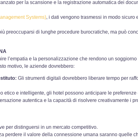
nzato per la scansione e la registrazione automatica dei docume
Management Systems)
, i dati vengono trasmessi in modo sicuro 
più preoccuparsi di lunghe procedure burocratiche, ma può conc
ANA
tuire l’empatia e la personalizzazione che rendono un soggiorno 
to motivo, le aziende dovrebbero:
stituto:
Gli strumenti digitali dovrebbero liberare tempo per raffor
tico e intelligente, gli hotel possono anticipare le preferenze de
rsazione autentica e la capacità di risolvere creativamente i p
ve per distinguersi in un mercato competitivo.
nza perdere il valore della connessione umana saranno quelle ch