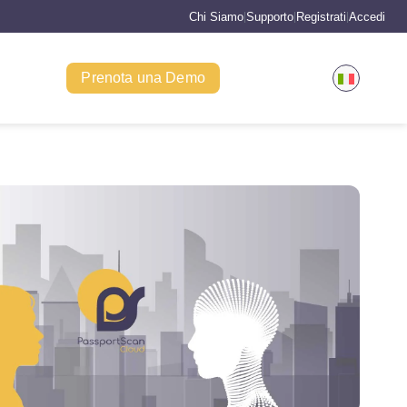
Chi Siamo
Supporto
Registrati
Accedi
|
|
|
Prenota una Demo