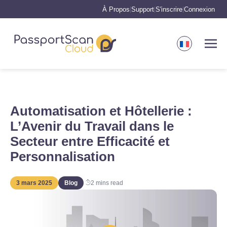
À Propos
Support
S'inscrire
Connexion
|
|
|
Automatisation et Hôtellerie :
L’Avenir du Travail dans le
Secteur entre Efficacité et
Personnalisation
3 mars 2025
Blog
2
mins read