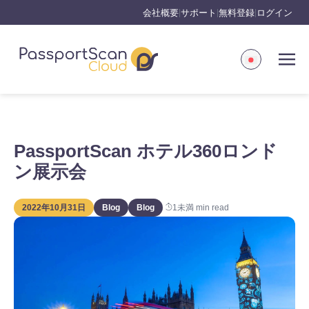
会社概要
サポート
無料登録
ログイン
|
|
|
PassportScan ホテル360ロンド
ン展示会
2022年10月31日
Blog
Blog
1未満
min read