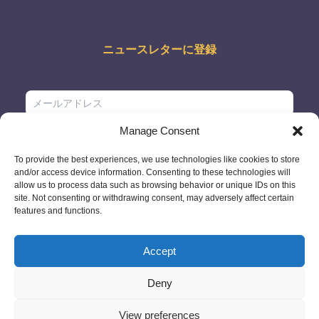
ニュースレターに登録
Manage Consent
To provide the best experiences, we use technologies like cookies to store
and/or access device information. Consenting to these technologies will
allow us to process data such as browsing behavior or unique IDs on this
site. Not consenting or withdrawing consent, may adversely affect certain
features and functions.
Accept
Deny
© 2026 - GlobeID Limited -
info@passportscan.net
The Black Church,
St. Mary's Place, Dublin 7 - Ireland
View preferences