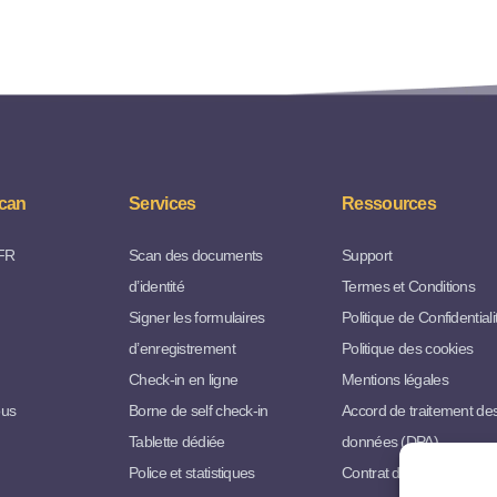
can
Services
Ressources
FR
Scan des documents
Support
d’identité
Termes et Conditions
Signer les formulaires
Politique de Confidentiali
d’enregistrement
Politique des cookies
Check-in en ligne
Mentions légales
ous
Borne de self check-in
Accord de traitement de
Tablette dédiée
données (DPA)
Police et statistiques
Contrat de Distribution