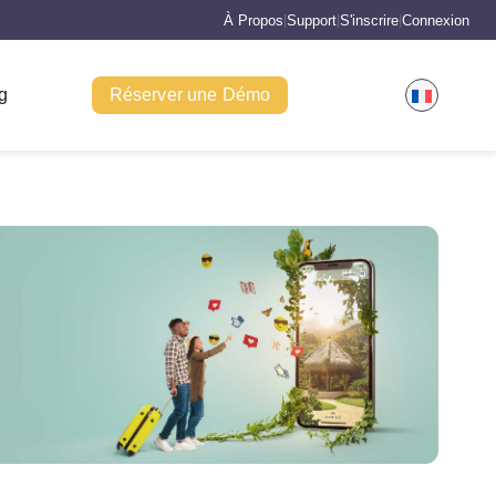
À Propos
Support
S'inscrire
Connexion
|
|
|
g
Réserver une Démo