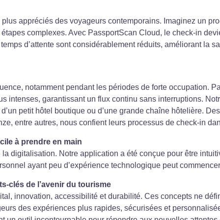
s plus appréciés des voyageurs contemporains. Imaginez un proc
e ni étapes complexes. Avec PassportScan Cloud, le check-in devi
emps d’attente sont considérablement réduits, améliorant la sati
affluence, notamment pendant les périodes de forte occupation. P
ntenses, garantissant un flux continu sans interruptions. Notre
e d’un petit hôtel boutique ou d’une grande chaîne hôtelière. De
e, entre autres, nous confient leurs processus de check-in dans
facile à prendre en main
e la digitalisation. Notre application a été conçue pour être intuiti
ersonnel ayant peu d’expérience technologique peut commencer
ots-clés de l’avenir du tourisme
al, innovation, accessibilité et durabilité. Ces concepts ne déf
ageurs des expériences plus rapides, sécurisées et personnalis
ient un outil incontournable pour répondre aux nouvelles attent