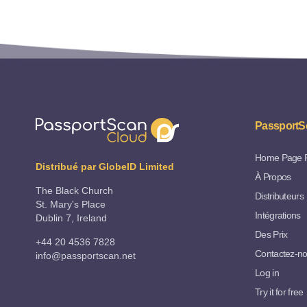
PassportS
Home Page 
Distribué par GlobeID Limited
À Propos
The Black Church
Distributeurs
St. Mary's Place
Intégrations
Dublin 7, Ireland
Des Prix
+44 20 4536 7828
Contactez-n
info@passportscan.net
Log in
Try it for free