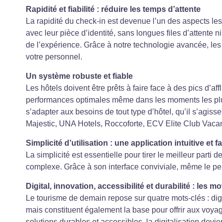
Rapidité et fiabilité : réduire les temps d’attente
La rapidité du check-in est devenue l’un des aspects le
avec leur pièce d’identité, sans longues files d’attent
de l’expérience. Grâce à notre technologie avancée, les t
votre personnel.
Un système robuste et fiable
Les hôtels doivent être prêts à faire face à des pics d’
performances optimales même dans les moments les plus i
s’adapter aux besoins de tout type d’hôtel, qu’il s’agiss
Majestic, UNA Hotels, Roccoforte, ECV Elite Club Vacanz
Simplicité d’utilisation : une application intuitive et 
La simplicité est essentielle pour tirer le meilleur parti d
complexe. Grâce à son interface conviviale, même le p
Digital, innovation, accessibilité et durabilité : les m
Le tourisme de demain repose sur quatre mots-clés : digit
mais constituent également la base pour offrir aux voy
solutions durables et accessibles, la digitalisation dev