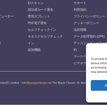
IDスキャン
サポート
宿泊者カード署名
利用規約
ビューター
専用タブレット
プライバシーポリシー
PDF電子署名
クッキーポリシー
セルフチェックイン
法的情報
キオスクセルフチェック
データ処理契約 (DPA)
せ
イン
ディストリビューター
追加機能
約
マーケティングリソー
To provide t
ビデオチュートリアル
device infor
as browsing 
may adversel
lobeID Limited -
info@passportscan.net
The Black Church, St. Mary's Place, Dublin 
A