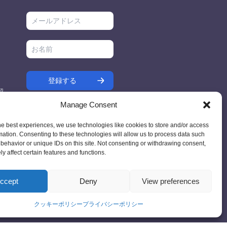
契
Manage Consent
ス
he best experiences, we use technologies like cookies to store and/or access
mation. Consenting to these technologies will allow us to process data such
behavior or unique IDs on this site. Not consenting or withdrawing consent,
y affect certain features and functions.
7 - Ireland
ccept
Deny
View preferences
クッキーポリシー
プライバシーポリシー