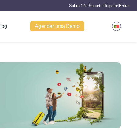
Sobre Nós
Suporte
Registar
Entrar
|
|
|
log
Agendar uma Demo