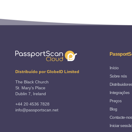
PassportS
Início
Distribuído por GlobeID Limited
Sobre nós
The Black Church
Distribuidore
St. Mary's Place
Integrações
Dublin 7, Ireland
Preços
+44 20 4536 7828
Blog
info@passportscan.net
Contacte-no
Iniciar sessã