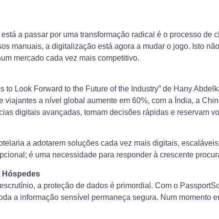
ue está a passar por uma transformação radical é o processo de
s manuais, a digitalização está agora a mudar o jogo. Isto nã
 num mercado cada vez mais competitivo.
s to Look Forward to the Future of the Industry” de Hany Abdel
e viajantes a nível global aumente em 60%, com a Índia, a Ch
cias digitais avançadas, tomam decisões rápidas e reservam v
otelaria a adotarem soluções cada vez mais digitais, escalávei
pcional; é uma necessidade para responder à crescente procura 
s Hóspedes
escrutínio, a proteção de dados é primordial. Com o Passport
 toda a informação sensível permaneça segura. Num momento e