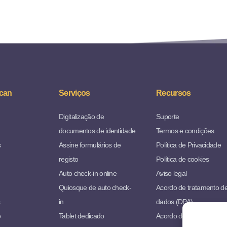
can
Serviços
Recursos
Digitalização de
Suporte
documentos de identidade
Termos e condições
s
Assine formulários de
Política de Privacidade
registo
Política de cookies
Auto check-in online
Aviso legal
Quiosque de auto check-
Acordo de tratamento d
s
in
dados (DPA)
o
Tablet dedicado
Acordo de distribuição