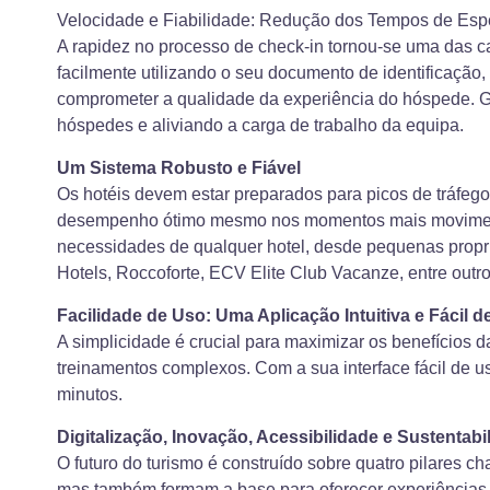
Velocidade e Fiabilidade: Redução dos Tempos de Esp
A rapidez no processo de check-in tornou-se uma das c
facilmente utilizando o seu documento de identificaçã
comprometer a qualidade da experiência do hóspede. G
hóspedes e aliviando a carga de trabalho da equipa.
Um Sistema Robusto e Fiável
Os hotéis devem estar preparados para picos de tráfe
desempenho ótimo mesmo nos momentos mais movimentado
necessidades de qualquer hotel, desde pequenas propri
Hotels, Roccoforte, ECV Elite Club Vacanze, entre outr
Facilidade de Uso: Uma Aplicação Intuitiva e Fácil d
A simplicidade é crucial para maximizar os benefícios da
treinamentos complexos. Com a sua interface fácil de 
minutos.
Digitalização, Inovação, Acessibilidade e Sustentab
O futuro do turismo é construído sobre quatro pilares ch
mas também formam a base para oferecer experiências m