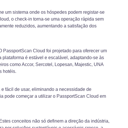
gine um sistema onde os hóspedes podem registar-se
Cloud, o check-in torna-se uma operação rápida sem
amente reduzidos, aumentando a satisfação dos
O PassportScan Cloud foi projetado para oferecer um
lataforma é estável e escalável, adaptando-se às
iros como Accor, Sercotel, Lopesan, Majestic, UNA
 hotéis.
a e fácil de usar, eliminando a necessidade de
gia pode começar a utilizar o PassportScan Cloud em
 Estes conceitos não só definem a direção da indústria,
 por soluções sustentáveis e acessíveis cresce, a