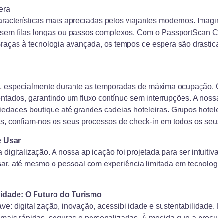
era
aracterísticas mais apreciadas pelos viajantes modernos. Ima
o, sem filas longas ou passos complexos. Com o PassportScan 
raças à tecnologia avançada, os tempos de espera são drastic
go, especialmente durante as temporadas de máxima ocupação. 
s, garantindo um fluxo contínuo sem interrupções. A nossa p
edades boutique até grandes cadeias hoteleiras. Grupos hotele
os, confiam-nos os seus processos de check-in em todos os seus
e Usar
 digitalização. A nossa aplicação foi projetada para ser intuitiv
usar, até mesmo o pessoal com experiência limitada em tecnolo
ilidade: O Futuro do Turismo
ave: digitalização, inovação, acessibilidade e sustentabilidade.
ais rápidas, seguras e personalizadas. À medida que a procura