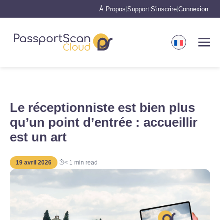
À Propos
Support
S'inscrire
Connexion
|
|
|
Le réceptionniste est bien plus
qu’un point d’entrée : accueillir
est un art
19 avril 2026
< 1
min read