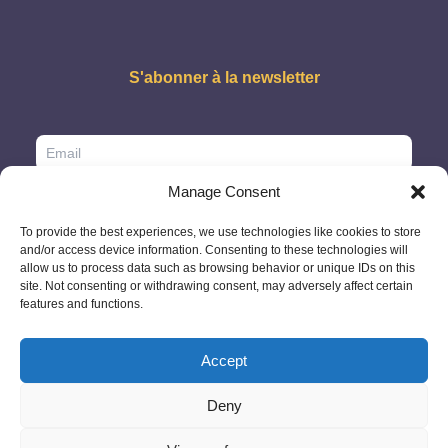
S'abonner à la newsletter
Manage Consent
To provide the best experiences, we use technologies like cookies to store
and/or access device information. Consenting to these technologies will
allow us to process data such as browsing behavior or unique IDs on this
site. Not consenting or withdrawing consent, may adversely affect certain
features and functions.
Accept
Deny
© 2026 - GlobeID Limited -
info@passportscan.net
The Black Church,
St. Mary's Place, Dublin 7 - Ireland