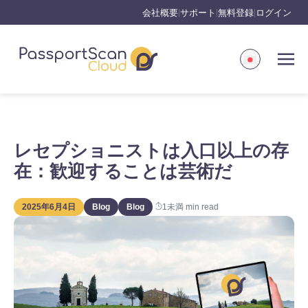
会社概要
サポート
無料登録
ログイン
|
|
|
レセプショニストは入口以上の存
在：歓迎することは芸術だ
2025年6月4日
Blog
Blog
1未満
min read