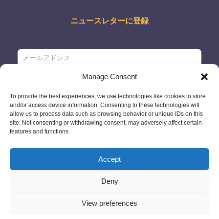
ニュースレターに登録
Manage Consent
To provide the best experiences, we use technologies like cookies to store
and/or access device information. Consenting to these technologies will
allow us to process data such as browsing behavior or unique IDs on this
site. Not consenting or withdrawing consent, may adversely affect certain
features and functions.
Accept
Deny
© 2026 - GlobeID Limited -
info@passportscan.net
The Black Church,
St. Mary's Place, Dublin 7 - Ireland
View preferences