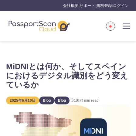
会社概要
サポート
無料登録
ログイン
|
|
|
MiDNIとは何か、そしてスペイン
におけるデジタル識別をどう変え
ているか
2025年6月10日
Blog
Blog
1未満
min read