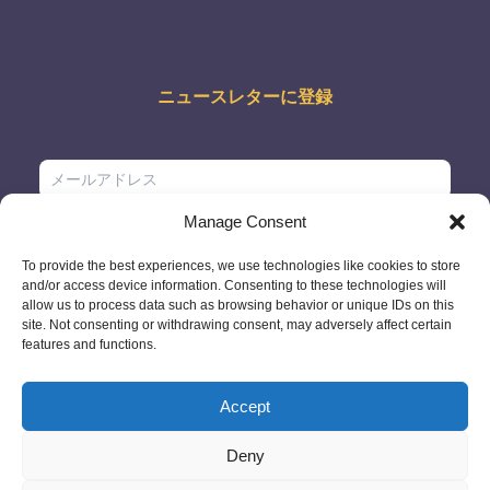
ニュースレターに登録
Manage Consent
To provide the best experiences, we use technologies like cookies to store
and/or access device information. Consenting to these technologies will
allow us to process data such as browsing behavior or unique IDs on this
site. Not consenting or withdrawing consent, may adversely affect certain
features and functions.
Accept
Deny
© 2026 - GlobeID Limited -
info@passportscan.net
The Black Church,
St. Mary's Place, Dublin 7 - Ireland